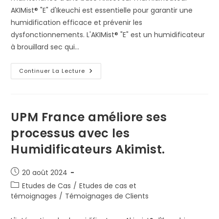
AKIMist® "E" d'Ikeuchi est essentielle pour garantir une
humidification efficace et prévenir les
dysfonctionnements. L'AKIMist® "E" est un humidificateur
à brouillard sec qui…
Maintenance
Continuer La Lecture
D’une
Buse
AKIjet
Sur
Humidificateur
AKIMist®
UPM France améliore ses
« E »
processus avec les
Humidificateurs Akimist.
Publication
20 août 2024
publiée :
Post
Etudes de Cas
/
Etudes de cas et
category:
témoignages
/
Témoignages de Clients