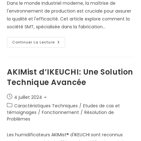
Dans le monde industriel moderne, la maîtrise de
l'environnement de production est cruciale pour assurer
la qualité et l'efficacité. Cet article explore comment la
société SMT, spécialisée dans la fabrication…
Amélioration
Continuer La Lecture
De
La
Production
Grâce
À
La
AKIMist d’IKEUCHI: Une Solution
Maîtrise
De
Technique Avancée
L’Humidité:
Le
Cas
De
Publication
4 juillet 2024
SMT
publiée :
Post
Caractéristiques Techniques
/
Etudes de cas et
category:
témoignages
/
Fonctionnement
/
Résolution de
Problèmes
Les humidificateurs AKIMist® d'IKEUCHI sont reconnus