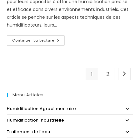
pour leurs capacités à offrir une humidification précise
et efficace dans divers environnements industriels. Cet
article se penche sur les aspects techniques de ces
humidificateurs, leurs…
AKIMist
Continuer La Lecture
D’IKEUCHI:
Une
Solution
Technique
Avancée
1
2
Aller à 
Menu Articles
Humidification Agroalimentaire
Humidification Industrielle
Traitement de l’eau