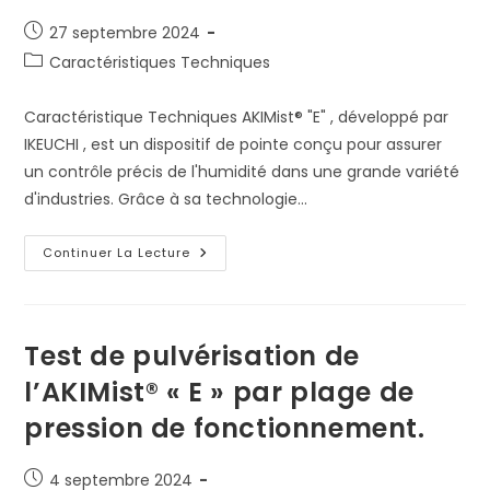
Publication
27 septembre 2024
publiée :
Post
Caractéristiques Techniques
category:
Caractéristique Techniques AKIMist® "E" , développé par
IKEUCHI , est un dispositif de pointe conçu pour assurer
un contrôle précis de l'humidité dans une grande variété
d'industries. Grâce à sa technologie…
Caractéristiques
Continuer La Lecture
Techniques
Et
Avantages
De
L’humidificateur
AKIMist®
Test de pulvérisation de
l’AKIMist® « E » par plage de
pression de fonctionnement.
Publication
4 septembre 2024