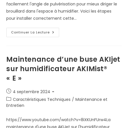
facilement l'angle de pulvérisation pour mieux diriger le
brouillard dans l'espace à humidifier. Voici les étapes
pour installer correctement cette…
Comment
Continuer La Lecture
Installer
Une
Rotule
D’orientation
Sur
L’AKIMist®
Maintenance d’une buse AKIjet
« E »
sur humidificateur AKIMist®
« E »
Publication
4 septembre 2024
publiée :
Post
Caractéristiques Techniques
/
Maintenance et
category:
Entretien
https://www.youtube.com/watch?v=8iXKUnFUrw4La
maintenance d'une buse AKIJet sur l'humidificateur