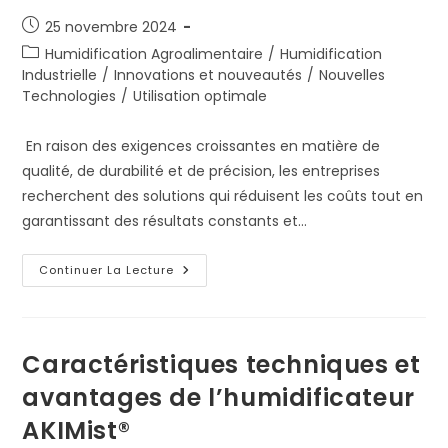
Publication
25 novembre 2024
publiée :
Post
Humidification Agroalimentaire
/
Humidification
category:
Industrielle
/
Innovations et nouveautés
/
Nouvelles
Technologies
/
Utilisation optimale
En raison des exigences croissantes en matière de
qualité, de durabilité et de précision, les entreprises
recherchent des solutions qui réduisent les coûts tout en
garantissant des résultats constants et…
L’IA,
Continuer La Lecture
Un
Catalyseur
Pour
L’humidification
Et
La
Caractéristiques techniques et
Gestion
De
avantages de l’humidificateur
L’air
AKIMist®