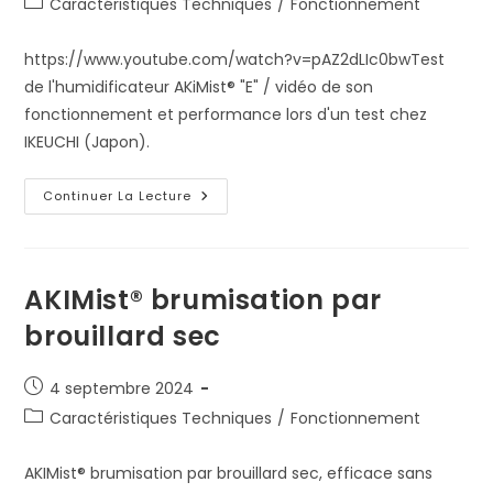
Post
Caractéristiques Techniques
/
Fonctionnement
category:
https://www.youtube.com/watch?v=pAZ2dLIc0bwTest
de l'humidificateur AKiMist® "E" / vidéo de son
fonctionnement et performance lors d'un test chez
IKEUCHI (Japon).
Test
Continuer La Lecture
Et
Explication
Du
Fonctionnement
De
L’humidificateur
AKIMist® brumisation par
AKIMist®
« E »
brouillard sec
Publication
4 septembre 2024
publiée :
Post
Caractéristiques Techniques
/
Fonctionnement
category:
AKIMist® brumisation par brouillard sec, efficace sans