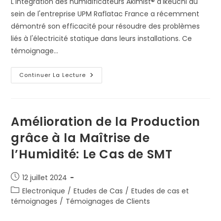
L'intégration des humidificateurs Akimist® d'Ikeuchi au
sein de l'entreprise UPM Raflatac France a récemment
démontré son efficacité pour résoudre des problèmes
liés à l'électricité statique dans leurs installations. Ce
témoignage…
UPM
Continuer La Lecture
France
Améliore
Ses
Processus
Avec
Les
Amélioration de la Production
Humidificateurs
Akimist.
grâce à la Maîtrise de
l’Humidité: Le Cas de SMT
Publication
12 juillet 2024
publiée :
Post
Electronique
/
Etudes de Cas
/
Etudes de cas et
category:
témoignages
/
Témoignages de Clients