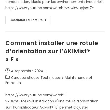
condensation, idéale pour les environnements industriels.
https://www.youtube.com/watch?v=rwkWDyjom7Y
AKIMist®
Continuer La Lecture
Brumisation
Par
Brouillard
Sec
Comment installer une rotule
d’orientation sur l’AKIMist®
« E »
Publication
4 septembre 2024
publiée :
Post
Caractéristiques Techniques
/
Maintenance et
category:
Entretien
https://www.youtube.com/watch?
v=Di2nGUP4Xb4L'installation d'une rotule d'orientation
sur l'humidificateur AKIMist® "E" permet d'ajuster