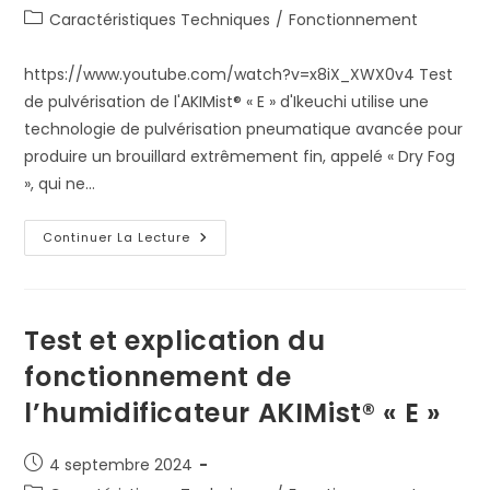
publiée :
Post
Caractéristiques Techniques
/
Fonctionnement
category:
https://www.youtube.com/watch?v=x8iX_XWX0v4 Test
de pulvérisation de l'AKIMist® « E » d'Ikeuchi utilise une
technologie de pulvérisation pneumatique avancée pour
produire un brouillard extrêmement fin, appelé « Dry Fog
», qui ne…
Test
Continuer La Lecture
De
Pulvérisation
De
L’AKIMist®
« E »
Par
Test et explication du
Plage
De
fonctionnement de
Pression
De
l’humidificateur AKIMist® « E »
Fonctionnement.
Publication
4 septembre 2024
publiée :