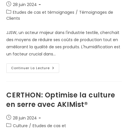
Publication
28 juin 2024
publiée :
Post
Etudes de cas et témoignages
/
Témoignages de
category:
Clients
JJSW, un acteur majeur dans l'industrie textile, cherchait
des moyens de réduire ses coûts de production tout en
améliorant la qualité de ses produits. L'humidification est
un facteur crucial dans…
Réduction
Continuer La Lecture
Des
Coûts
De
Production
Dans
L’Industrie
CERTHON: Optimise la culture
Textile
Avec
en serre avec AKIMist®
AKIMist®
Publication
28 juin 2024
publiée :
Post
Culture
/
Etudes de cas et