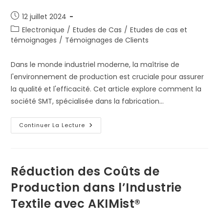
Publication
12 juillet 2024
publiée :
Post
Electronique
/
Etudes de Cas
/
Etudes de cas et
category:
témoignages
/
Témoignages de Clients
Dans le monde industriel moderne, la maîtrise de
l'environnement de production est cruciale pour assurer
la qualité et l'efficacité. Cet article explore comment la
société SMT, spécialisée dans la fabrication…
Amélioration
Continuer La Lecture
De
La
Production
Grâce
À
La
Réduction des Coûts de
Maîtrise
De
Production dans l’Industrie
L’Humidité:
Le
Textile avec AKIMist®
Cas
De
SMT