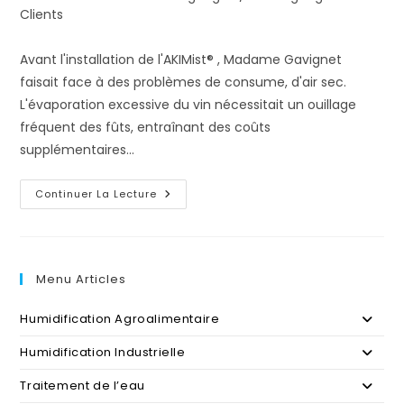
category:
Clients
Avant l'installation de l'AKIMist® , Madame Gavignet
faisait face à des problèmes de consume, d'air sec.
L'évaporation excessive du vin nécessitait un ouillage
fréquent des fûts, entraînant des coûts
supplémentaires…
Annie
Continuer La Lecture
Gavignet
Sur
L’Utilisation
Du
Système
D’Humidification
Menu Articles
AKIMist®
Humidification Agroalimentaire
Humidification Industrielle
Traitement de l’eau