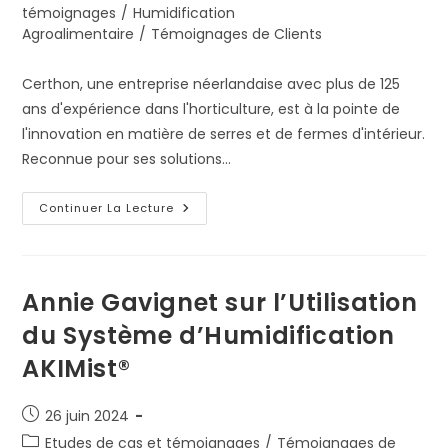
category:
témoignages
/
Humidification
Agroalimentaire
/
Témoignages de Clients
Certhon, une entreprise néerlandaise avec plus de 125
ans d'expérience dans l'horticulture, est à la pointe de
l'innovation en matière de serres et de fermes d'intérieur.
Reconnue pour ses solutions…
CERTHON:
Continuer La Lecture
Optimise
La
Culture
En
Serre
Avec
Annie Gavignet sur l’Utilisation
AKIMist®
du Système d’Humidification
AKIMist®
Publication
26 juin 2024
publiée :
Post
Etudes de cas et témoignages
/
Témoignages de