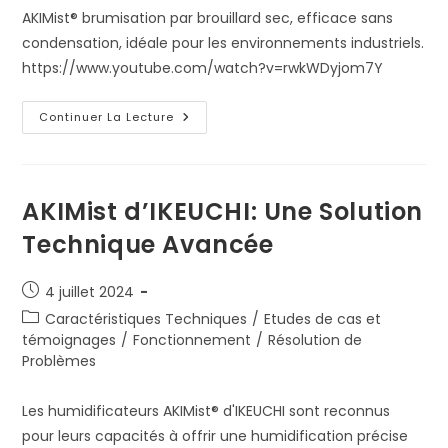
AKIMist® brumisation par brouillard sec, efficace sans
condensation, idéale pour les environnements industriels.
https://www.youtube.com/watch?v=rwkWDyjom7Y
AKIMist®
Continuer La Lecture
Brumisation
Par
Brouillard
Sec
AKIMist d’IKEUCHI: Une Solution
Technique Avancée
Publication
4 juillet 2024
publiée :
Post
Caractéristiques Techniques
/
Etudes de cas et
category:
témoignages
/
Fonctionnement
/
Résolution de
Problèmes
Les humidificateurs AKIMist® d'IKEUCHI sont reconnus
pour leurs capacités à offrir une humidification précise