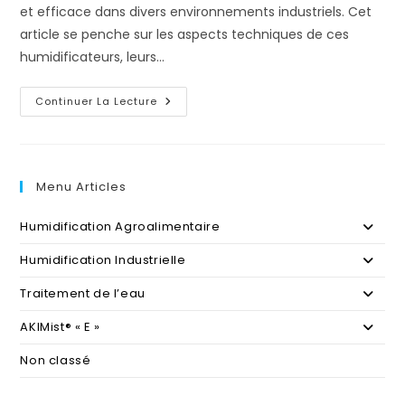
et efficace dans divers environnements industriels. Cet
article se penche sur les aspects techniques de ces
humidificateurs, leurs…
AKIMist
Continuer La Lecture
D’IKEUCHI:
Une
Solution
Technique
Avancée
Menu Articles
Humidification Agroalimentaire
Humidification Industrielle
Traitement de l’eau
AKIMist® « E »
Non classé