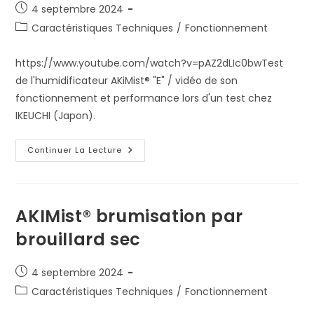
Publication
4 septembre 2024
publiée :
Post
Caractéristiques Techniques
/
Fonctionnement
category:
https://www.youtube.com/watch?v=pAZ2dLIc0bwTest
de l'humidificateur AKiMist® "E" / vidéo de son
fonctionnement et performance lors d'un test chez
IKEUCHI (Japon).
Test
Continuer La Lecture
Et
Explication
Du
Fonctionnement
De
L’humidificateur
AKIMist® brumisation par
AKIMist®
« E »
brouillard sec
Publication
4 septembre 2024
publiée :
Post
Caractéristiques Techniques
/
Fonctionnement
category: