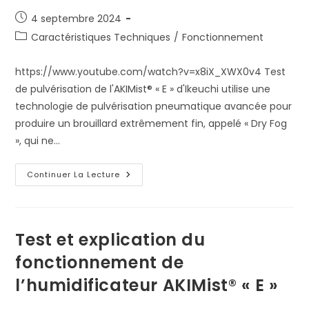
Publication
4 septembre 2024
publiée :
Post
Caractéristiques Techniques
/
Fonctionnement
category:
https://www.youtube.com/watch?v=x8iX_XWX0v4 Test
de pulvérisation de l'AKIMist® « E » d'Ikeuchi utilise une
technologie de pulvérisation pneumatique avancée pour
produire un brouillard extrêmement fin, appelé « Dry Fog
», qui ne…
Test
Continuer La Lecture
De
Pulvérisation
De
L’AKIMist®
« E »
Par
Test et explication du
Plage
De
fonctionnement de
Pression
De
l’humidificateur AKIMist® « E »
Fonctionnement.