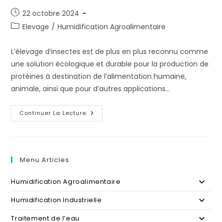
Publication
22 octobre 2024
publiée :
Post
Elevage
/
Humidification Agroalimentaire
category:
L’élevage d’insectes est de plus en plus reconnu comme
une solution écologique et durable pour la production de
protéines à destination de l’alimentation humaine,
animale, ainsi que pour d’autres applications…
L’importance
Continuer La Lecture
Du
Contrôle
De
L’humidité
Dans
L’élevage
Menu Articles
D’insectes
Humidification Agroalimentaire
Humidification Industrielle
Traitement de l’eau