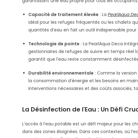
garantissant une eau propre pour tous les occupants
Capacité de traitement élevée
: La
PearlAqua De
idéal pour les refuges fréquentés ou les chalets q
quantités d’eau en fait un outil indispensable pou
Technologie de pointe
: La PearlAqua Deca intègr
gestionnaires de refuges de suivre en temps réel 
garantit que l’eau reste constamment désinfecté
Durabilité environnementale
: Comme la version M
la consommation d’énergie et les besoins en maint
interventions nécessaires et des coûts associés, t
La Désinfection de l'Eau : Un Défi Cr
L’accès à l’eau potable est un défi majeur pour les c
dans des zones éloignées. Dans ces contextes, où l’e