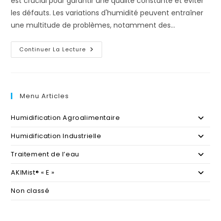
est crucial pour garantir une qualité constante et éviter
les défauts. Les variations d'humidité peuvent entraîner
une multitude de problèmes, notamment des…
L’Humidification
Continuer La Lecture
Dans
L’Industrie
De
L’Imprimerie
Menu Articles
Humidification Agroalimentaire
Humidification Industrielle
Traitement de l’eau
AKIMist® « E »
Non classé