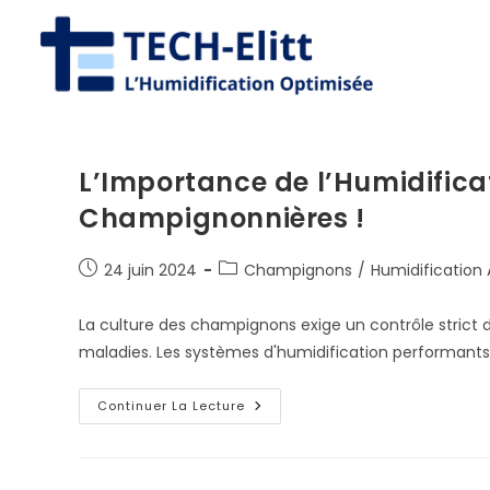
Skip
to
content
L’Importance de l’Humidifica
Champignonnières !
Publication
Post
24 juin 2024
Champignons
/
Humidification 
publiée :
category:
La culture des champignons exige un contrôle strict d
maladies. Les systèmes d'humidification performants
L’Importance
Continuer La Lecture
De
L’Humidification
AKIMist®
Dans
Les