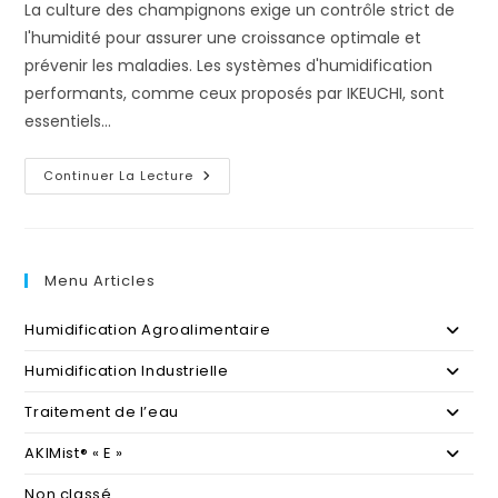
La culture des champignons exige un contrôle strict de
l'humidité pour assurer une croissance optimale et
prévenir les maladies. Les systèmes d'humidification
performants, comme ceux proposés par IKEUCHI, sont
essentiels…
L’Importance
Continuer La Lecture
De
L’Humidification
AKIMist®
Dans
Les
Champignonnières
Menu Articles
!
Humidification Agroalimentaire
Humidification Industrielle
Traitement de l’eau
AKIMist® « E »
Non classé