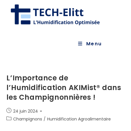
Skip
to
content
Menu
L’Importance de
l’Humidification AKIMist® dans
les Champignonnières !
Publication
24 juin 2024
publiée :
Post
Champignons
/
Humidification Agroalimentaire
category: