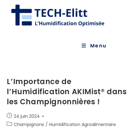
Skip
to
content
Menu
L’Importance de
l’Humidification AKIMist® dans
les Champignonnières !
Publication
24 juin 2024
publiée :
Post
Champignons
/
Humidification Agroalimentaire
category: