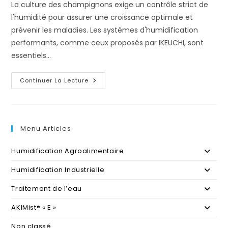
La culture des champignons exige un contrôle strict de
l'humidité pour assurer une croissance optimale et
prévenir les maladies. Les systèmes d'humidification
performants, comme ceux proposés par IKEUCHI, sont
essentiels…
L’Importance
Continuer La Lecture
De
L’Humidification
AKIMist®
Dans
Les
Champignonnières
Menu Articles
!
Humidification Agroalimentaire
Humidification Industrielle
Traitement de l’eau
AKIMist® « E »
Non classé