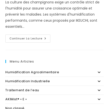
La culture des champignons exige un contrôle strict de
l'humidité pour assurer une croissance optimale et
prévenir les maladies. Les systèmes d'humidification
performants, comme ceux proposés par IKEUCHI, sont
essentiels…
L’Importance
Continuer La Lecture
De
L’Humidification
AKIMist®
Dans
Les
Champignonnières
Menu Articles
!
Humidification Agroalimentaire
Humidification Industrielle
Traitement de l’eau
AKIMist® « E »
Non classé