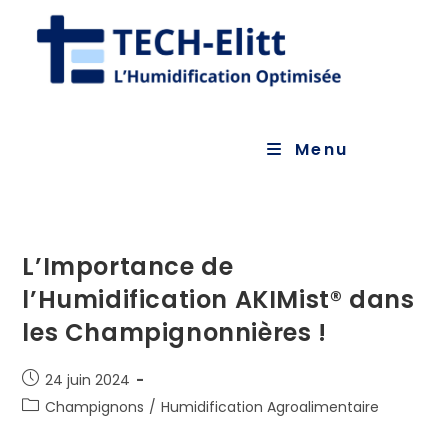
Skip
to
content
Menu
L’Importance de
l’Humidification AKIMist® dans
les Champignonnières !
Publication
24 juin 2024
publiée :
Post
Champignons
/
Humidification Agroalimentaire
category: