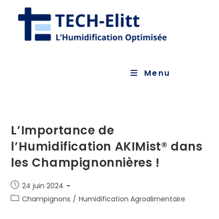
Skip
to
content
Menu
L’Importance de
l’Humidification AKIMist® dans
les Champignonnières !
Publication
24 juin 2024
publiée :
Post
Champignons
/
Humidification Agroalimentaire
category: