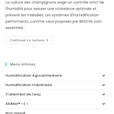
La culture des champignons exige un contrôle strict de
l'humidité pour assurer une croissance optimale et
prévenir les maladies. Les systèmes d'humidification
performants, comme ceux proposés par IKEUCHI, sont
essentiels…
L’Importance
Continuer La Lecture
De
L’Humidification
AKIMist®
Dans
Les
Champignonnières
Menu Articles
!
Humidification Agroalimentaire
Humidification Industrielle
Traitement de l’eau
AKIMist® « E »
Non classé