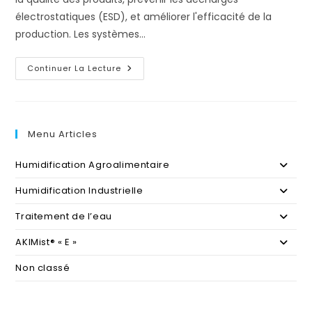
électrostatiques (ESD), et améliorer l'efficacité de la
production. Les systèmes…
Rôle
Continuer La Lecture
De
L’Humidification
Dans
Les
Usines
De
Menu Articles
Fabrication
!
Humidification Agroalimentaire
Humidification Industrielle
Traitement de l’eau
AKIMist® « E »
Non classé