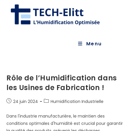
Skip
to
content
Menu
Rôle de l’Humidification dans
les Usines de Fabrication !
Publication
Post
24 juin 2024
Humidification Industrielle
publiée :
category:
Dans l'industrie manufacturière, le maintien des
conditions optimales d'humidité est crucial pour garantir
la qualité des produits, prévenir les décharges