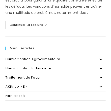
est crucial pour garantir une qualité constante et éviter
les défauts. Les variations d'humidité peuvent entraîner
une multitude de problèmes, notamment des…
L’Humidification
Continuer La Lecture
Dans
L’Industrie
De
L’Imprimerie
Menu Articles
Humidification Agroalimentaire
Humidification Industrielle
Traitement de l’eau
AKIMist® « E »
Non classé