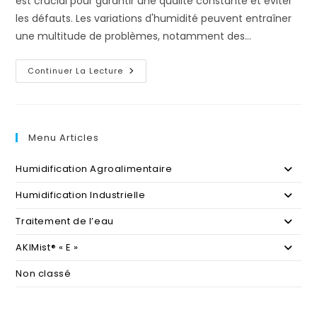
est crucial pour garantir une qualité constante et éviter
les défauts. Les variations d'humidité peuvent entraîner
une multitude de problèmes, notamment des…
L’Humidification
Continuer La Lecture
Dans
L’Industrie
De
L’Imprimerie
Menu Articles
Humidification Agroalimentaire
Humidification Industrielle
Traitement de l’eau
AKIMist® « E »
Non classé