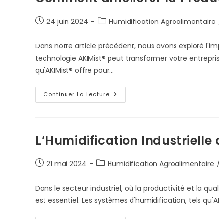
Publication
Post
24 juin 2024
Humidification Agroalimentaire
publiée :
category:
Dans notre article précédent, nous avons exploré l'im
technologie AKIMist® peut transformer votre entrepris
qu'AKIMist® offre pour…
Comment
Continuer La Lecture
Améliorer
La
Productivité
Et
La
Qualité
L’Humidification Industrielle
Des
Produits
Publication
Post
21 mai 2024
Humidification Agroalimentaire
publiée :
category:
Dans le secteur industriel, où la productivité et la q
est essentiel. Les systèmes d'humidification, tels qu'A