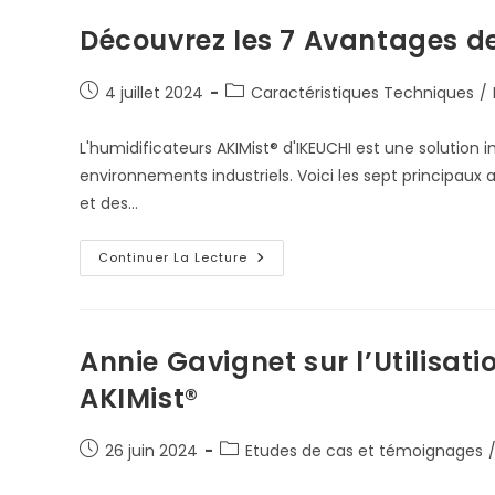
Avancée
Découvrez les 7 Avantages de
Publication
Post
4 juillet 2024
Caractéristiques Techniques
/
publiée :
category:
L'humidificateurs AKIMist® d'IKEUCHI est une solutio
environnements industriels. Voici les sept principaux
et des…
Découvrez
Continuer La Lecture
Les
7
Avantages
De
L’AKIMist
D’IKEUCHI
Annie Gavignet sur l’Utilisat
AKIMist®
Publication
Post
26 juin 2024
Etudes de cas et témoignages
publiée :
category: