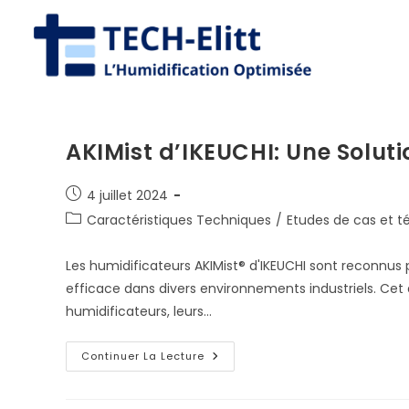
Skip
to
content
AKIMist d’IKEUCHI: Une Solu
Publication
4 juillet 2024
publiée :
Post
Caractéristiques Techniques
/
Etudes de cas et 
category:
Les humidificateurs AKIMist® d'IKEUCHI sont reconnus p
efficace dans divers environnements industriels. Cet
humidificateurs, leurs…
AKIMist
Continuer La Lecture
D’IKEUCHI:
Une
Solution
Technique