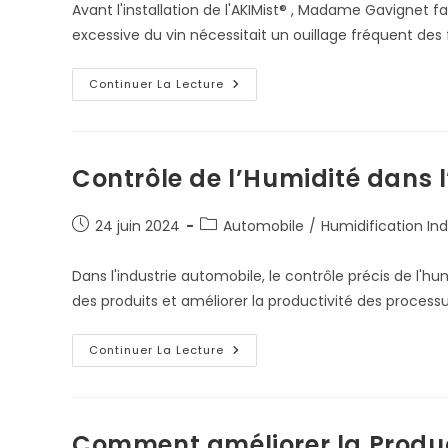
Avant l'installation de l'AKIMist® , Madame Gavignet f
excessive du vin nécessitait un ouillage fréquent des
Annie
Continuer La Lecture
Gavignet
Sur
L’Utilisation
Du
Système
D’Humidification
Contrôle de l’Humidité dans l
AKIMist®
Publication
Post
24 juin 2024
Automobile
/
Humidification Ind
publiée :
category:
Dans l'industrie automobile, le contrôle précis de l'h
des produits et améliorer la productivité des process
Contrôle
Continuer La Lecture
De
L’Humidité
Dans
L’Industrie
Automobile
!
Comment améliorer la Product